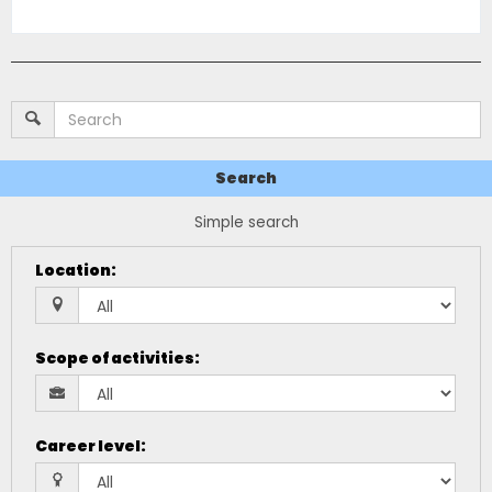
Search
Simple search
Location
:
Scope of activities
:
Career level
: