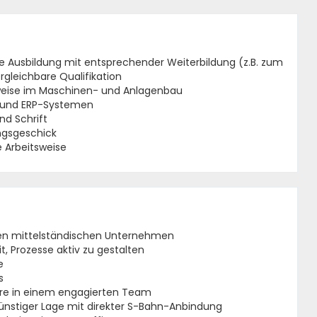
Ausbildung mit entsprechender Weiterbildung (z.B. zum
gleichbare Qualifikation
rweise im Maschinen- und Anlagenbau
 und ERP-Systemen
nd Schrift
ngsgeschick
 Arbeits­weise
en mittelständischen Unternehmen
, Prozesse aktiv zu gestalten
e
s
re in einem engagierten Team
günstiger Lage mit direkter S-Bahn-Anbindung